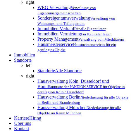
right
WEG Verwaltung
Verwaltung von
Eigentümergemeinschaften
Sondereigentumsverwaltung
Verwaltung von
Wohnungs- und Teileigentum
Immobilien Verkauf
Für alle Eigentümer
Immobilien Vermietung
Für Kapitalanleger
Property Management
Verwaltung von Miethäusern
Hausmeisterservice
Hausmeisterservices für ein
gepflegtes Objekt
Immobilien
Standorte
left
Standorte
Alle Standorte
right
Hausverwaltung Köln, Düsseldorf und
Bonn
Hauptsitz der PANDION SERVICE für Objekte in
der Region Köln / Düsseldorf
Hausverwaltung Berlin
Niederlassung für alle Objekte
in Berlin und Brandenburg
Hausverwaltung München
Niederlassung für alle
Objekte im Raum München
Karriere
Hiring
Über uns
Kontakt