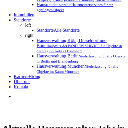
Hausmeisterservice
Hausmeisterservices für ein
gepflegtes Objekt
Immobilien
Standorte
left
Standorte
Alle Standorte
right
Hausverwaltung Köln, Düsseldorf und
Bonn
Hauptsitz der PANDION SERVICE für Objekte in
der Region Köln / Düsseldorf
Hausverwaltung Berlin
Niederlassung für alle Objekte
in Berlin und Brandenburg
Hausverwaltung München
Niederlassung für alle
Objekte im Raum München
Karriere
Hiring
Über uns
K
o
n
t
a
k
t
search