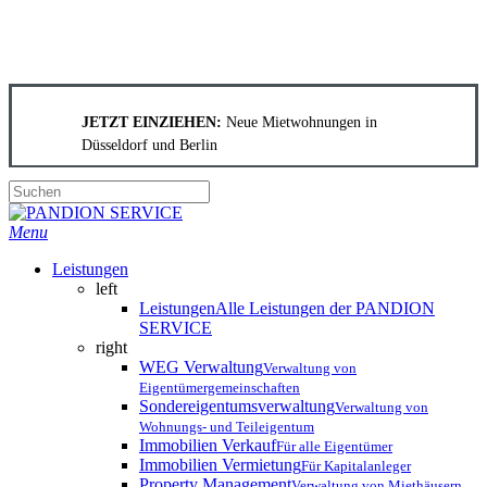
Skip
to
JETZT EINZIEHEN:
Neue Mietwohnungen in
main
Düsseldorf
und
Berlin
content
Close
Search
search
Menu
Leistungen
left
Leistungen
Alle Leistungen der PANDION
SERVICE
right
WEG Verwaltung
Verwaltung von
Eigentümergemeinschaften
Sondereigentumsverwaltung
Verwaltung von
Wohnungs- und Teileigentum
Immobilien Verkauf
Für alle Eigentümer
Immobilien Vermietung
Für Kapitalanleger
Property Management
Verwaltung von Miethäusern