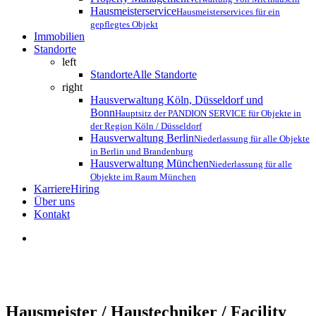
Hausmeisterservice
Hausmeisterservices für ein
gepflegtes Objekt
Immobilien
Standorte
left
Standorte
Alle Standorte
right
Hausverwaltung Köln, Düsseldorf und
Bonn
Hauptsitz der PANDION SERVICE für Objekte in
der Region Köln / Düsseldorf
Hausverwaltung Berlin
Niederlassung für alle Objekte
in Berlin und Brandenburg
Hausverwaltung München
Niederlassung für alle
Objekte im Raum München
Karriere
Hiring
Über uns
K
o
n
t
a
k
t
search
Hausmeister / Haustechniker / Facility