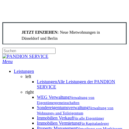
Skip
to
JETZT EINZIEHEN:
Neue Mietwohnungen in
main
Düsseldorf
und
Berlin
content
Close
Search
search
Menu
Leistungen
left
Leistungen
Alle Leistungen der PANDION
SERVICE
right
WEG Verwaltung
Verwaltung von
Eigentümergemeinschaften
Sondereigentumsverwaltung
Verwaltung von
Wohnungs- und Teileigentum
Immobilien Verkauf
Für alle Eigentümer
Immobilien Vermietung
Für Kapitalanleger
Property Management
Verwaltung von Miethäusern