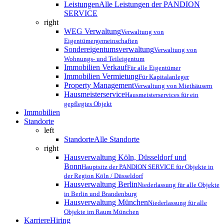
Leistungen
Alle Leistungen der PANDION
SERVICE
right
WEG Verwaltung
Verwaltung von
Eigentümergemeinschaften
Sondereigentumsverwaltung
Verwaltung von
Wohnungs- und Teileigentum
Immobilien Verkauf
Für alle Eigentümer
Immobilien Vermietung
Für Kapitalanleger
Property Management
Verwaltung von Miethäusern
Hausmeisterservice
Hausmeisterservices für ein
gepflegtes Objekt
Immobilien
Standorte
left
Standorte
Alle Standorte
right
Hausverwaltung Köln, Düsseldorf und
Bonn
Hauptsitz der PANDION SERVICE für Objekte in
der Region Köln / Düsseldorf
Hausverwaltung Berlin
Niederlassung für alle Objekte
in Berlin und Brandenburg
Hausverwaltung München
Niederlassung für alle
Objekte im Raum München
Karriere
Hiring