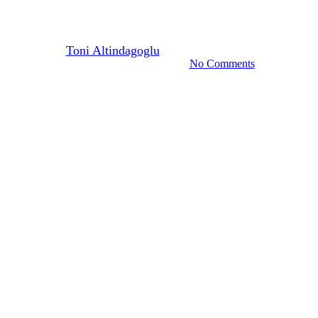
Best Property Agent 2025
Von
Toni Altindagoglu
15. Dezember 2024
Dezember 20th, 2024
No Comments
2 Min. Lesezeit