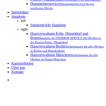
Hausmeisterservice
Hausmeisterservices für ein
gepflegtes Objekt
Immobilien
Standorte
left
Standorte
Alle Standorte
right
Hausverwaltung Köln, Düsseldorf und
Bonn
Hauptsitz der PANDION SERVICE für Objekte in
der Region Köln / Düsseldorf
Hausverwaltung Berlin
Niederlassung für alle Objekte
in Berlin und Brandenburg
Hausverwaltung München
Niederlassung für alle
Objekte im Raum München
Karriere
Hiring
Über uns
K
o
n
t
a
k
t
search
Über uns
Erneut ausgezeichnet: Bellevue