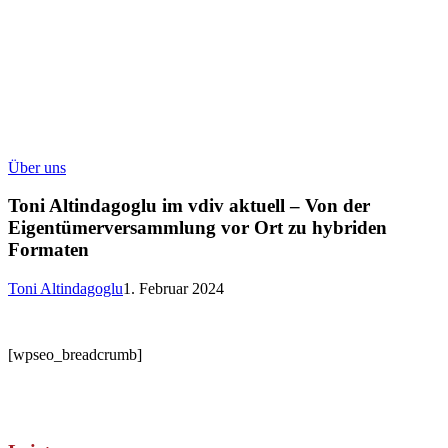
Toni
Über uns
Altindagoglu
im
Toni Altindagoglu im vdiv aktuell – Von der
vdiv
Eigentümerversammlung vor Ort zu hybriden
aktuell
Formaten
–
Von
Toni Altindagoglu
1. Februar 2024
der
Eigentümerversammlung
vor
Ort
[wpseo_breadcrumb]
zu
hybriden
Formaten