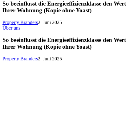
die
So beeinflusst die Energieeffizienzklasse den Wert
Energieeffizienzklasse
Ihrer Wohnung (Kopie ohne Yoast)
den
Wert
Property Branders
2. Juni 2025
Ihrer
So
Über uns
Wohnung
beeinflusst
(Kopie
die
So beeinflusst die Energieeffizienzklasse den Wert
ohne
Energieeffizienzklasse
Ihrer Wohnung (Kopie ohne Yoast)
Yoast)
den
Wert
Property Branders
2. Juni 2025
Ihrer
Wohnung
(Kopie
ohne
Yoast)