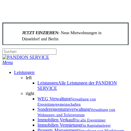
Skip
to
JETZT EINZIEHEN:
Neue Mietwohnungen in
main
Düsseldorf
und
Berlin
content
Close
Search
search
Menu
Leistungen
left
Leistungen
Alle Leistungen der PANDION
SERVICE
right
WEG Verwaltung
Verwaltung von
Eigentümergemeinschaften
Sondereigentumsverwaltung
Verwaltung von
Wohnungs- und Teileigentum
Immobilien Verkauf
Für alle Eigentümer
Immobilien Vermietung
Für Kapitalanleger
Property Management
Verwaltung von Miethäusern