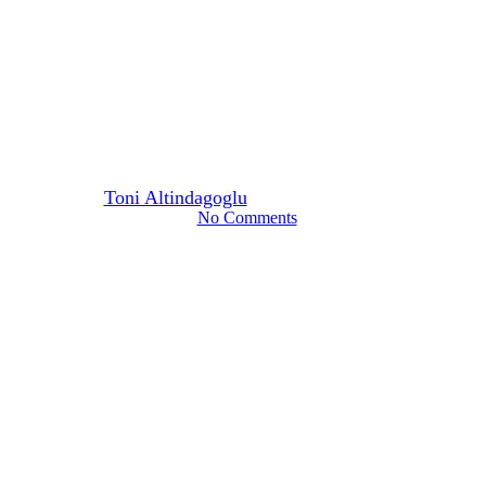
und in der Tiefgarage – wie
kann die WEG in Sachen E-
Mobilität auf- und nachrüsten?
Ein Experten-Interview
Von
Toni Altindagoglu
9. September 2021
April 12th, 2024
No Comments
8 Min. Lesezeit