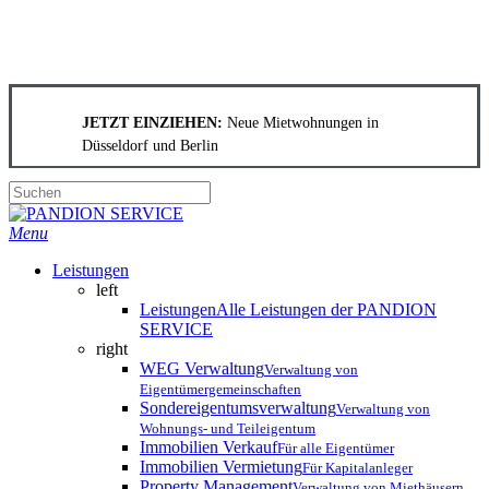
Skip
to
JETZT EINZIEHEN:
Neue Mietwohnungen in
main
Düsseldorf
und
Berlin
content
Close
Search
search
Menu
Leistungen
left
Leistungen
Alle Leistungen der PANDION
SERVICE
right
WEG Verwaltung
Verwaltung von
Eigentümergemeinschaften
Sondereigentumsverwaltung
Verwaltung von
Wohnungs- und Teileigentum
Immobilien Verkauf
Für alle Eigentümer
Immobilien Vermietung
Für Kapitalanleger
Property Management
Verwaltung von Miethäusern