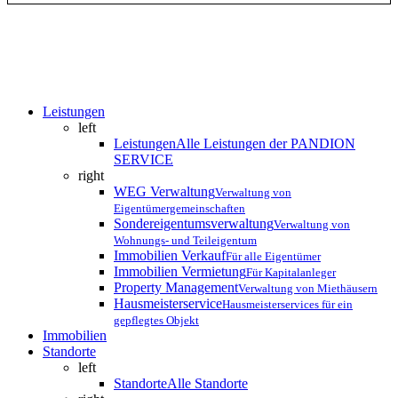
Close
Leistungen
Menu
left
Leistungen
Alle Leistungen der PANDION
SERVICE
right
WEG Verwaltung
Verwaltung von
Eigentümergemeinschaften
Sondereigentumsverwaltung
Verwaltung von
Wohnungs- und Teileigentum
Immobilien Verkauf
Für alle Eigentümer
Immobilien Vermietung
Für Kapitalanleger
Property Management
Verwaltung von Miethäusern
Hausmeisterservice
Hausmeisterservices für ein
gepflegtes Objekt
Immobilien
Standorte
left
Standorte
Alle Standorte