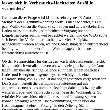
lassen sich in Verbrauchs-Hochzeiten Ausfälle
vermeiden?
Genau an dieser Frage wird klar, dass ein eigenes E-Auto auf dem
Stellplatz der Eigentumswohnung weitaus mehr bedeutet, als ein
paar Wallboxen an die Wand zu schrauben und zu verkabeln. Das
Laden muss immer als gesamtheitlicher Vorgang über den
kompletten Kreislauf hinweg betrachtet werden und die WEG sollte
sich bereits im Vorfeld klar machen, wie viele Stellplätze
nachgerüstet werden sollen, welche Ladeleistung dann entsprechend
benötigt wird und ob der für die Wohnanlage vorhandene
Netzanschluss ausreichend ist.
Ob der Netzanschluss für das Laden von Elektrofahrzeugen reicht,
hängt natürlich vor allem davon ab, wie viele gleichzeitig ihr Auto
laden. Um hier die richtige Balance zu finden, ist ein spezielles
Lade- und Energiemanagementsystem wichtig – ab einer
Gesamtleistung von 12 kVA ist das sogar gesetzlich vorgeschrieben.
Das System verteilt die verfügbare Ladeleistung auf alle
angeschlossenen Autos und berücksichtigt dabei gleichzeitig alle
weiteren Lade- und Verbrauchsvorgänge in der Wohnanlage. So
wird der Netzanschluss nicht überlastet und Leistungsspitzen
können bewältigt werden. Die Wohnnutzung erhält über das
Lastmanagmenet einen „Vorzug“ in den Zeiten größeren
Strombedarfs, damit alle technischen Anlagen (Aufzüge, Lüftung,