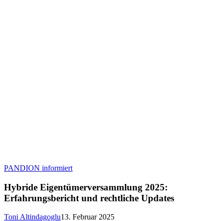
Hybride
PANDION informiert
Eigentümerversammlung
2025:
Hybride Eigentümerversammlung 2025:
Erfahrungsbericht
Erfahrungsbericht und rechtliche Updates
und
rechtliche
Toni Altindagoglu
13. Februar 2025
Updates