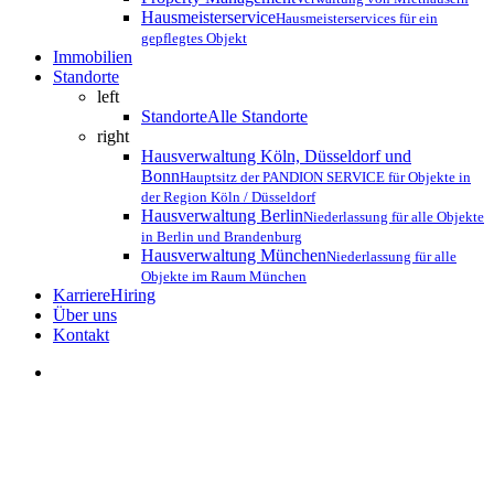
Hausmeisterservice
Hausmeisterservices für ein
gepflegtes Objekt
Immobilien
Standorte
left
Standorte
Alle Standorte
right
Hausverwaltung Köln, Düsseldorf und
Bonn
Hauptsitz der PANDION SERVICE für Objekte in
der Region Köln / Düsseldorf
Hausverwaltung Berlin
Niederlassung für alle Objekte
in Berlin und Brandenburg
Hausverwaltung München
Niederlassung für alle
Objekte im Raum München
Karriere
Hiring
Über uns
K
o
n
t
a
k
t
search
PANDION informiert
Ladesäulen auf dem Parkplatz