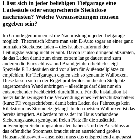
Lässt sich in jeder beliebigen Tiefgarage eine
Ladesäule oder entsprechende Steckdose
nachrüsten? Welche Voraussetzungen müssen
gegeben sein?
Im Grunde genommen ist die Nachrüstung in jeder Tiefgarage
möglich. Theoretisch könnte man sein E-Auto sogar an einer ganz
normalen Steckdose laden – dies ist aber aufgrund der
Leitungsbelastung nicht erlaubt. Davon ist also dringend abzuraten,
da das Laden damit zum einen extrem lange dauert und zum
anderen die Kurzschluss- und Brandgefahr erheblich steigt.
Spezielle E-Ladesäulen sind vor allem für Außenstellplätze zu
empfehlen, für Tiefgaragen eignen sich so genannte Wallboxen.
Diese lassen sich in der Regel problemlos an die den Stellplatz
angrenzenden Wand anbringen – allerdings darf dies nur ein
entsprechender Fachbetrieb durchführen. Für die Installation ist
hierzulande zwingend die Verwendung eines Fehlerschutzschalters
(kurz: FI) vorgeschrieben, damit beim Laden des Fahrzeugs kein
Rückstrom ins Stromnetz gelangt. In den meisten Wallboxen ist das
bereits integriert. Außerdem muss der im Haus vorhandene
Sicherungskasten genügend freien Platz für die zusätzlich
notwendigen Sicherungsautomaten haben. Und der Anschluss an
das öffentliche Stromnetz braucht einen ausreichend großen
Hausanschlusswert – ansonsten muss das entsprechend angepasst