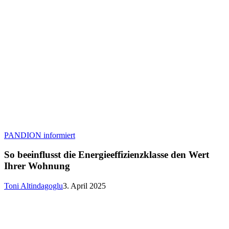
So
PANDION informiert
beeinflusst
die
So beeinflusst die Energieeffizienzklasse den Wert
Energieeffizienzklasse
Ihrer Wohnung
den
Wert
Toni Altindagoglu
3. April 2025
Ihrer
Wohnung