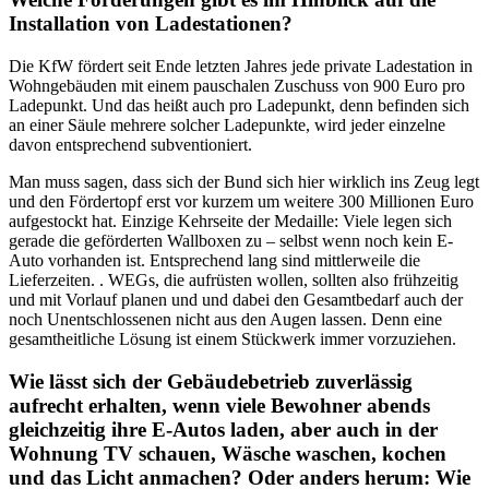
Installation von Ladestationen?
Die KfW fördert seit Ende letzten Jahres jede private Ladestation in
Wohngebäuden mit einem pauschalen Zuschuss von 900 Euro pro
Ladepunkt. Und das heißt auch pro Ladepunkt, denn befinden sich
an einer Säule mehrere solcher Ladepunkte, wird jeder einzelne
davon entsprechend subventioniert.
Man muss sagen, dass sich der Bund sich hier wirklich ins Zeug legt
und den Fördertopf erst vor kurzem um weitere 300 Millionen Euro
aufgestockt hat. Einzige Kehrseite der Medaille: Viele legen sich
gerade die geförderten Wallboxen zu – selbst wenn noch kein E-
Auto vorhanden ist. Entsprechend lang sind mittlerweile die
Lieferzeiten. . WEGs, die aufrüsten wollen, sollten also frühzeitig
und mit Vorlauf planen und und dabei den Gesamtbedarf auch der
noch Unentschlossenen nicht aus den Augen lassen. Denn eine
gesamtheitliche Lösung ist einem Stückwerk immer vorzuziehen.
Wie lässt sich der Gebäudebetrieb zuverlässig
aufrecht erhalten, wenn viele Bewohner abends
gleichzeitig ihre E-Autos laden, aber auch in der
Wohnung TV schauen, Wäsche waschen, kochen
und das Licht anmachen? Oder anders herum: Wie