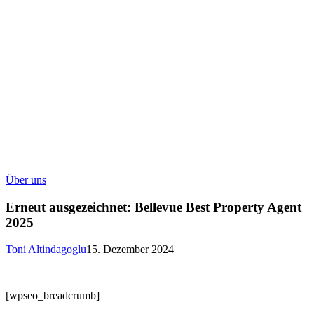
Erneut
Über uns
ausgezeichnet:
Bellevue
Erneut ausgezeichnet: Bellevue Best Property Agent
Best
2025
Property
Agent
Toni Altindagoglu
15. Dezember 2024
2025
[wpseo_breadcrumb]