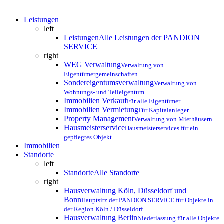
Close
Leistungen
Menu
left
Leistungen
Alle Leistungen der PANDION
SERVICE
right
WEG Verwaltung
Verwaltung von
Eigentümergemeinschaften
Sondereigentumsverwaltung
Verwaltung von
Wohnungs- und Teileigentum
Immobilien Verkauf
Für alle Eigentümer
Immobilien Vermietung
Für Kapitalanleger
Property Management
Verwaltung von Miethäusern
Hausmeisterservice
Hausmeisterservices für ein
gepflegtes Objekt
Immobilien
Standorte
left
Standorte
Alle Standorte
right
Hausverwaltung Köln, Düsseldorf und
Bonn
Hauptsitz der PANDION SERVICE für Objekte in
der Region Köln / Düsseldorf
Hausverwaltung Berlin
Niederlassung für alle Objekte