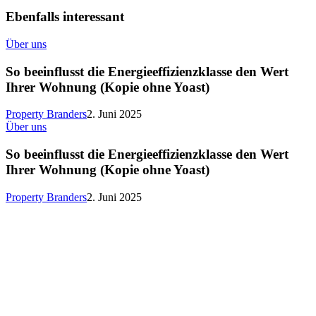
Ebenfalls interessant
So
Über uns
beeinflusst
die
So beeinflusst die Energieeffizienzklasse den Wert
Energieeffizienzklasse
Ihrer Wohnung (Kopie ohne Yoast)
den
Wert
Property Branders
2. Juni 2025
Ihrer
So
Über uns
Wohnung
beeinflusst
(Kopie
die
So beeinflusst die Energieeffizienzklasse den Wert
ohne
Energieeffizienzklasse
Ihrer Wohnung (Kopie ohne Yoast)
Yoast)
den
Wert
Property Branders
2. Juni 2025
Ihrer
Wohnung
(Kopie
ohne
Yoast)