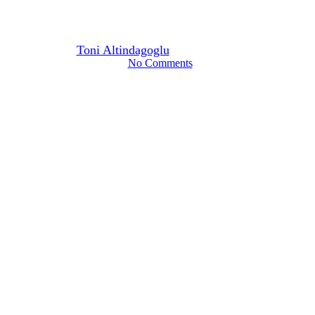
Webinar am 16.04.2021
Von
Toni Altindagoglu
15. März 2021
März 14th, 2024
No Comments
2 Min. Lesezeit