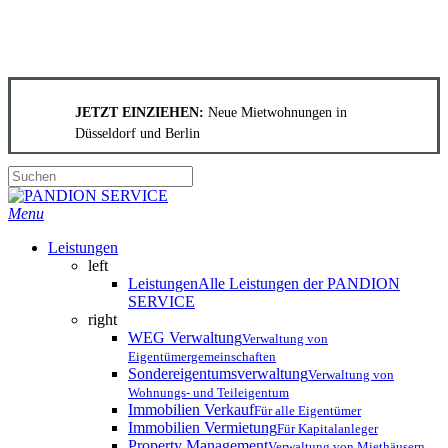
Skip
to
JETZT EINZIEHEN:
Neue Mietwohnungen in
main
Düsseldorf
und
Berlin
content
Close
Search
search
Menu
Leistungen
left
Leistungen
Alle Leistungen der PANDION
SERVICE
right
WEG Verwaltung
Verwaltung von
Eigentümergemeinschaften
Sondereigentumsverwaltung
Verwaltung von
Wohnungs- und Teileigentum
Immobilien Verkauf
Für alle Eigentümer
Immobilien Vermietung
Für Kapitalanleger
Property Management
Verwaltung von Miethäusern