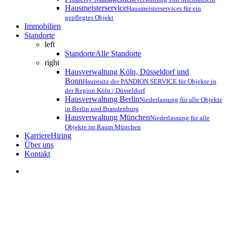
Hausmeisterservice
Hausmeisterservices für ein
gepflegtes Objekt
Immobilien
Standorte
left
Standorte
Alle Standorte
right
Hausverwaltung Köln, Düsseldorf und
Bonn
Hauptsitz der PANDION SERVICE für Objekte in
der Region Köln / Düsseldorf
Hausverwaltung Berlin
Niederlassung für alle Objekte
in Berlin und Brandenburg
Hausverwaltung München
Niederlassung für alle
Objekte im Raum München
Karriere
Hiring
Über uns
K
o
n
t
a
k
t
search
Über uns
Das Beiratsseminar als